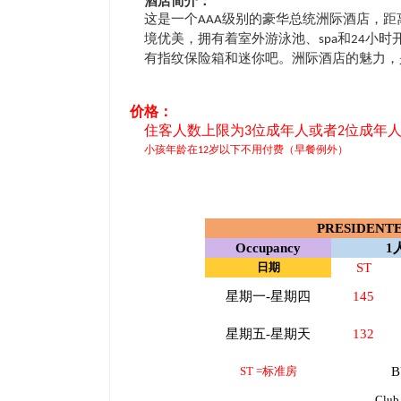
酒店简介：
这是一个
级别的豪华总统洲际酒店，距
AAA
境优美，拥有着室外游泳池、
和
小时
spa
24
有指纹保险箱和迷你吧。洲际酒店的魅力，
价格：
住客人数上限为
位成年人或者
位成年
3
2
小孩年龄在
岁以下不用付费（早餐例外）
12
PRESIDENT
Occupancy
1
日期
ST
星期一
-
星期四
145
星期五
-
星期天
132
ST =
标准房
B
Club 