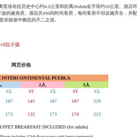
离普埃布拉历史中心约
公里和距离
金字塔约
公里。酒店
4.2
cholula
10
开放的健身房。酒店共
间时尚客房，每间客房不但设施齐全，并
200
是你旅途中栖息的不二之选。
人
位小孩
+2
网页价格
E INTERCONTINENTAL PUEBLA
人
2
人
3
人
CL
ST
CL
ST
CL
187
145
187
187
229
173
132
173
174
215
UFFET BREAKFAST INCLUDED (for adults)
Room includes: Club floor access with large continental