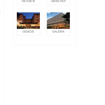
HILTON M
GRAN HOT
环
配
GENEVE
GALERIA