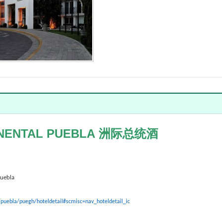
INENTAL
PUEBLA
洲际总统酒
Puebla
/puebla/puegh/hoteldetail#scmisc=nav_hoteldetail_ic