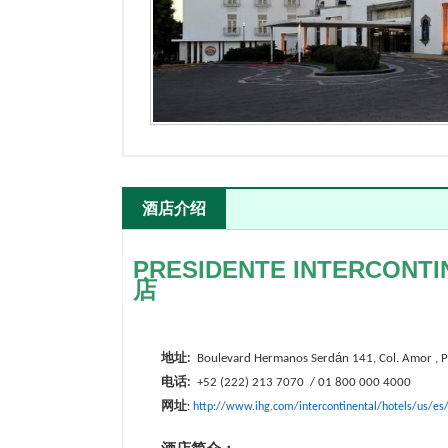
酒店介绍
PRESIDENTE INTERCONT
店
地址
á
:
Boulevard
Hermanos Serd
n 141, Col. Amor , 
电话
:
+52
(
222
)
213 7070
/ 01 800 000 4000
网址
http://www.ihg.com/intercontinental/hotels/us/es
: