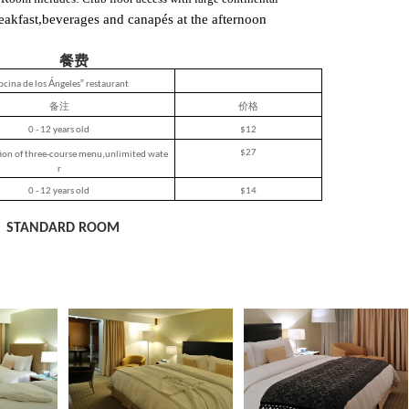
eakfast,beverages and canap
é
s at the afternoon
餐费
Á
”
ocina de los
ngeles
restaurant
备注
价格
0
- 12 years old
$12
$27
tion of three-course menu,unlimited wate
r
0
- 12 years old
$
14
STANDARD ROOM