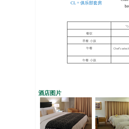
CL =
俱乐部套房
br
“
C
餐饮
早餐
小孩
午餐
’
Chef
s selec
午餐
小孩
酒店图片