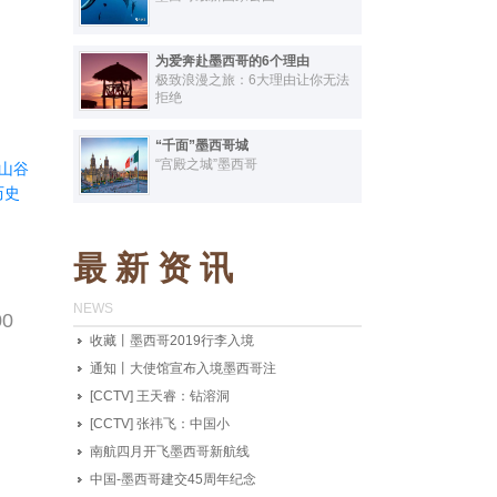
为爱奔赴墨西哥的6个理由
极致浪漫之旅：6大理由让你无法
拒绝
“千面”墨西哥城
“宫殿之城”墨西哥
的山谷
历史
最 新 资 讯
NEWS
0
收藏丨墨西哥2019行李入境
通知丨大使馆宣布入境墨西哥注
[CCTV] 王天睿：钻溶洞
[CCTV] 张祎飞：中国小
南航四月开飞墨西哥新航线
中国-墨西哥建交45周年纪念