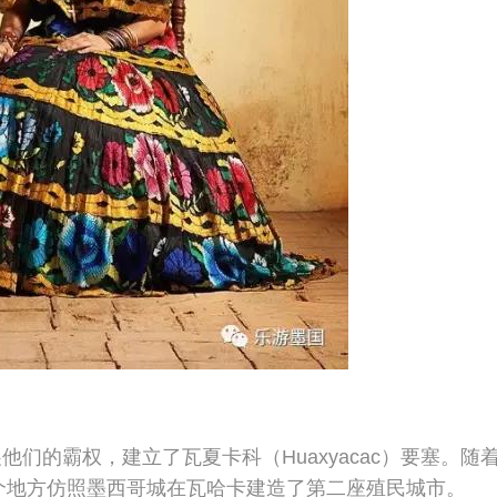
他们的霸权，建立了瓦夏卡科（Huaxyacac）要塞。随着
这个地方仿照墨西哥城在瓦哈卡建造了第二座殖民城市。