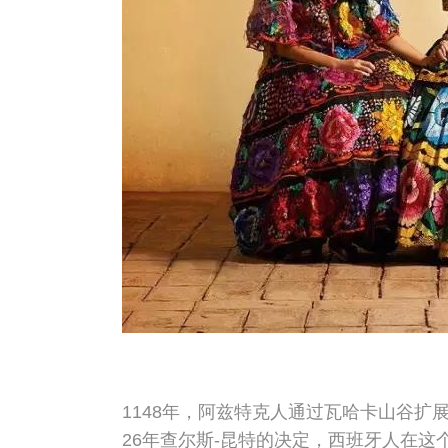
1148年，阿兹特克人通过瓦哈卡山谷扩展
26年查尔斯-昆特的决定，西班牙人在